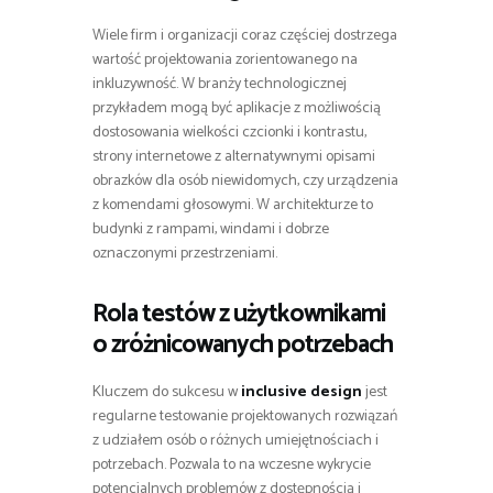
Wiele firm i organizacji coraz częściej dostrzega
wartość projektowania zorientowanego na
inkluzywność. W branży technologicznej
przykładem mogą być aplikacje z możliwością
dostosowania wielkości czcionki i kontrastu,
strony internetowe z alternatywnymi opisami
obrazków dla osób niewidomych, czy urządzenia
z komendami głosowymi. W architekturze to
budynki z rampami, windami i dobrze
oznaczonymi przestrzeniami.
Rola testów z użytkownikami
o zróżnicowanych potrzebach
Kluczem do sukcesu w
inclusive design
jest
regularne testowanie projektowanych rozwiązań
z udziałem osób o różnych umiejętnościach i
potrzebach. Pozwala to na wczesne wykrycie
potencjalnych problemów z dostępnością i