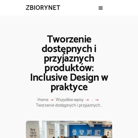
ZBIORYNET
Tworzenie
dostępnych i
przyjaznych
produktów:
Inclusive Design w
praktyce
Home
Wszystkie wpisy
...
Tworzenie dostępnych i przyjaznych...