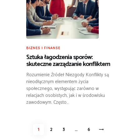
BIZNES I FINANSE
Sztuka łagodzenia sporów:
skuteczne zarządzanie konfliktem
Rozumienie Źródeł Niezgody Konflikty są
nieodłącznym elementem życia
społecznego, występując zarówno w
relacjach osobistych, jak i w środowisku
zawodowym. Często…
Stronicowanie
PAGE
1
PAGE
2
PAGE
3
…
>
PAGE
6
wpisów