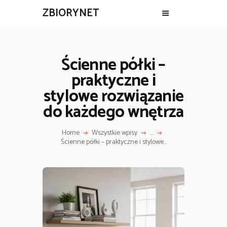
ZBIORYNET
Ścienne półki –
praktyczne i
stylowe rozwiązanie
do każdego wnętrza
Home
Wszystkie wpisy
...
Ścienne półki – praktyczne i stylowe...