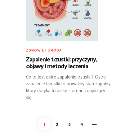
ZDROWIE I URODA
Zapalenie trzustki: przyczyny,
objawy i metody leczenia
Co to jest ostre zapalenie trzustki? Ostre
zapalenie trzustki to poważny stan zapalny,
który dotyka trzustkę – organ znajdujący
się…
Stronicowanie
PAGE
1
PAGE
2
PAGE
3
>
PAGE
4
wpisów