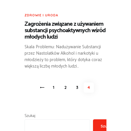
ZDROWIE I URODA
Zagrożenia związane z używaniem
substancji psychoaktywnych wśród
młodych ludzi
Skala Problemu: Nadużywanie Substancji
przez Nastolatków Alkohol i narkotyki u
młodzieży to problem, który dotyka coraz
większą liczbę młodych ludzi…
Stronicowanie
<
PAGE
1
PAGE
2
PAGE
3
PAGE
4
wpisów
Szukaj
Szukaj