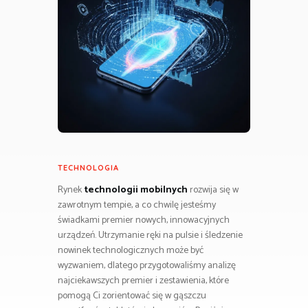
TECHNOLOGIA
Rynek
technologii mobilnych
rozwija się w
zawrotnym tempie, a co chwilę jesteśmy
świadkami premier nowych, innowacyjnych
urządzeń. Utrzymanie ręki na pulsie i śledzenie
nowinek technologicznych może być
wyzwaniem, dlatego przygotowaliśmy analizę
najciekawszych premier i zestawienia, które
pomogą Ci zorientować się w gąszczu