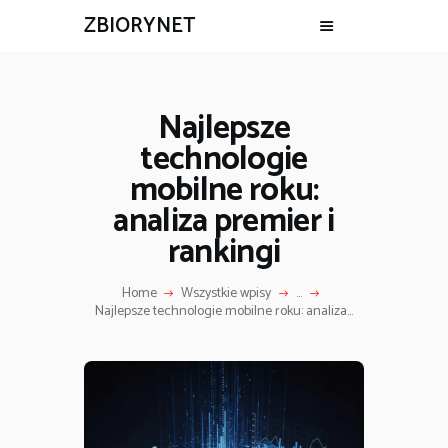
ZBIORYNET
Najlepsze
technologie
mobilne roku:
analiza premier i
rankingi
Home
Wszystkie wpisy
...
Najlepsze technologie mobilne roku: analiza...