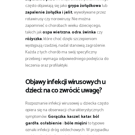
często objawiają się jako
grypa żołądkowa
lub
zapalenie żołądka i jelit
, wywoływane przez
rotawirusy czy norowirusy. Nie można
zapomnieć o chorobach wieku dziecięcego,
takich jak
ospa wietrzna
,
odra
,
świnka
czy
różyczka
, które choć dzięki szczepieniom
występują rzadziej, nadal stanowią zagrożenie.
Każda z tych chorób ma swój specyficzny
przebieg i wymaga odpowiedniego podejścia do
leczenia oraz profilaktyki.
Objawy infekcji wirusowych u
dzieci: na co zwrócić uwagę?
Rozpoznanie infekcji wirusowej u dziecka często
opiera się na obserwacji charakterystycznych
symptomów.
Gorączka
,
kaszel
,
katar
,
ból
gardła
,
osłabienie
i
bóle mięśni
to typowe
oznaki infekcji dróg oddechowych. W przypadku