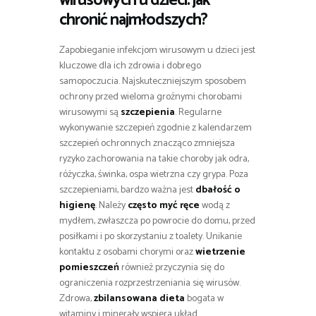
wirusowych u dzieci: jak
chronić najmłodszych?
Zapobieganie infekcjom wirusowym u dzieci jest
kluczowe dla ich zdrowia i dobrego
samopoczucia. Najskuteczniejszym sposobem
ochrony przed wieloma groźnymi chorobami
wirusowymi są
szczepienia
. Regularne
wykonywanie szczepień zgodnie z kalendarzem
szczepień ochronnych znacząco zmniejsza
ryzyko zachorowania na takie choroby jak odra,
różyczka, świnka, ospa wietrzna czy grypa. Poza
szczepieniami, bardzo ważna jest
dbałość o
higienę
. Należy
często myć ręce
wodą z
mydłem, zwłaszcza po powrocie do domu, przed
posiłkami i po skorzystaniu z toalety. Unikanie
kontaktu z osobami chorymi oraz
wietrzenie
pomieszczeń
również przyczynia się do
ograniczenia rozprzestrzeniania się wirusów.
Zdrowa,
zbilansowana dieta
bogata w
witaminy i minerały wspiera układ