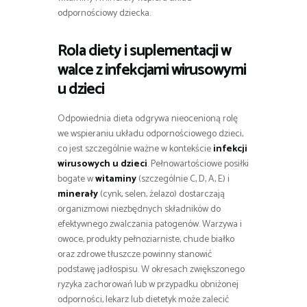
odpornościowy dziecka.
Rola diety i suplementacji w
walce z infekcjami wirusowymi
u dzieci
Odpowiednia dieta odgrywa nieocenioną rolę
we wspieraniu układu odpornościowego dzieci,
co jest szczególnie ważne w kontekście
infekcji
wirusowych u dzieci
. Pełnowartościowe posiłki
bogate w
witaminy
(szczególnie C, D, A, E) i
minerały
(cynk, selen, żelazo) dostarczają
organizmowi niezbędnych składników do
efektywnego zwalczania patogenów. Warzywa i
owoce, produkty pełnoziarniste, chude białko
oraz zdrowe tłuszcze powinny stanowić
podstawę jadłospisu. W okresach zwiększonego
ryzyka zachorowań lub w przypadku obniżonej
odporności, lekarz lub dietetyk może zalecić