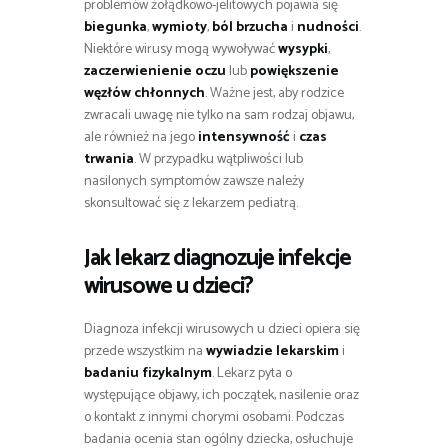
problemów żołądkowo-jelitowych pojawia się
biegunka
,
wymioty
,
ból brzucha
i
nudności
.
Niektóre wirusy mogą wywoływać
wysypki
,
zaczerwienienie oczu
lub
powiększenie
węzłów chłonnych
. Ważne jest, aby rodzice
zwracali uwagę nie tylko na sam rodzaj objawu,
ale również na jego
intensywność
i
czas
trwania
. W przypadku wątpliwości lub
nasilonych symptomów zawsze należy
skonsultować się z lekarzem pediatrą.
Jak lekarz diagnozuje infekcje
wirusowe u dzieci?
Diagnoza infekcji wirusowych u dzieci opiera się
przede wszystkim na
wywiadzie lekarskim
i
badaniu fizykalnym
. Lekarz pyta o
występujące objawy, ich początek, nasilenie oraz
o kontakt z innymi chorymi osobami. Podczas
badania ocenia stan ogólny dziecka, osłuchuje