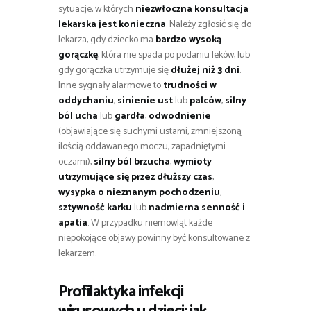
sytuacje, w których
niezwłoczna konsultacja
lekarska jest konieczna
. Należy zgłosić się do
lekarza, gdy dziecko ma
bardzo wysoką
gorączkę
, która nie spada po podaniu leków, lub
gdy gorączka utrzymuje się
dłużej niż 3 dni
.
Inne sygnały alarmowe to
trudności w
oddychaniu
,
sinienie ust
lub
palców
,
silny
ból ucha
lub
gardła
,
odwodnienie
(objawiające się suchymi ustami, zmniejszoną
ilością oddawanego moczu, zapadniętymi
oczami),
silny ból brzucha
,
wymioty
utrzymujące się przez dłuższy czas
,
wysypka o nieznanym pochodzeniu
,
sztywność karku
lub
nadmierna senność i
apatia
. W przypadku niemowląt każde
niepokojące objawy powinny być konsultowane z
lekarzem.
Profilaktyka infekcji