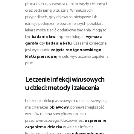
płuca i serce, sprawdza gardło, węzły chłonnych
oraz bada jamę brzuszną. W niektórych
przypadkach, gdy objawy są nietypowe lub
istnieje podejrzenie poważniejszych powikłań,
lekarz może zlecić dodatkowe badania. Mogą to
być
badania krwi
(np. morfologia),
wymaz z
gardła
czy
badanie kału
. Czasami konieczne
jest wykonanie
zdjęcia rentgenowskiego
klatki piersiowej
w celu wykluczenia zapalenia
płuc.
Leczenie infekcji wirusowych
u dzieci: metody i zalecenia
Leczenie infekcji wirusowych u dzieci zazwyczaj
ma charakter
objawowy
, ponieważ większość
wirusów nie ma specyficznego leku
przeciwwirusowego. Kluczowe jest
wspieranie
organizmu dziecka
w walce z infekcją.
Podstawą jest zapewnienie
odpowiedniego