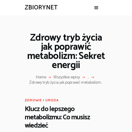
ZBIORYNET
Zdrowy tryb życia
jak poprawić
metabolizm: Sekret
energii
Home
Wszystkie wpisy
...
Zdrowy tryb życia jak poprawić metabolizm...
ZDROWIE I URODA
Klucz do lepszego
metabolizmu: Co musisz
wiedzieć