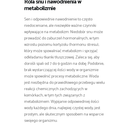
Rola snu i nawodnienia w
metabolizmie
Sen i odpowiednie nawodnienie to często
niedoceniane, ale niezwykle ważne czynniki
wpływające na metabolizm. Niedobór snu może
prowadzić do zaburzeń hormonalnych, w tym
wzrostu poziomu kortyzolu (hormonu stresu),
który może spowalniać metabolizm i sprzyjać
odkładaniu tkanki tłuszczowej. Zaleca się, aby
dorośli spali od 7 do 9 godzin na dobę. Podobnie,
brak wystarczającej ilości wody w organizmie
może spowolnić procesy metaboliczne. Woda
jest niezbędna do prawidłowego przebiegu wielu
reakcji chemicznych zachodzących w
komórkach, w tym tych związanych z
metabolizmem. Wypijanie odpowiedniej ilości
wody każdego dnia, najlepiej czystej wody, jest
prostym, ale skutecznym sposobem na wsparcie
swojego organizmu.