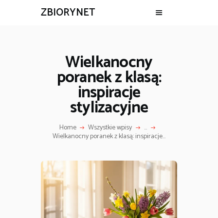
ZBIORYNET
Wielkanocny
poranek z klasą:
inspiracje
stylizacyjne
Home
Wszystkie wpisy
...
Wielkanocny poranek z klasą: inspiracje...