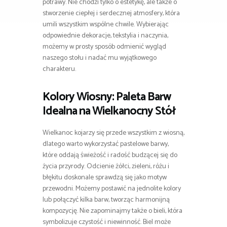
potrawy. Nie chodzi tylko o estetykę, ale także o
stworzenie ciepłej i serdecznej atmosfery, która
umili wszystkim wspólne chwile. Wybierając
odpowiednie dekoracje, tekstylia i naczynia,
możemy w prosty sposób odmienić wygląd
naszego stołu i nadać mu wyjątkowego
charakteru.
Kolory Wiosny: Paleta Barw
Idealna na Wielkanocny Stół
Wielkanoc kojarzy się przede wszystkim z wiosną,
dlatego warto wykorzystać pastelowe barwy,
które oddają świeżość i radość budzącej się do
życia przyrody. Odcienie żółci, zieleni, różu i
błękitu doskonale sprawdzą się jako motyw
przewodni. Możemy postawić na jednolite kolory
lub połączyć kilka barw, tworząc harmonijną
kompozycję. Nie zapominajmy także o bieli, która
symbolizuje czystość i niewinność. Biel może