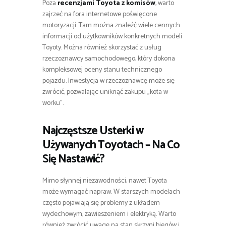
Poza
recenzjami Toyota z komisów
, warto
zajrzeć na fora internetowe poświęcone
motoryzacji. Tam można znaleźć wiele cennych
informacji od użytkowników konkretnych modeli
Toyoty. Można również skorzystać z usług
rzeczoznawcy samochodowego, który dokona
kompleksowej oceny stanu technicznego
pojazdu. Inwestycja w rzeczoznawcę może się
zwrócić, pozwalając uniknąć zakupu „kota w
worku”.
Najczęstsze Usterki w
Używanych Toyotach – Na Co
Się Nastawić?
Mimo słynnej niezawodności, nawet Toyota
może wymagać napraw. W starszych modelach
często pojawiają się problemy z układem
wydechowym, zawieszeniem i elektryką. Warto
również zwrócić uwagę na stan skrzyni biegów i