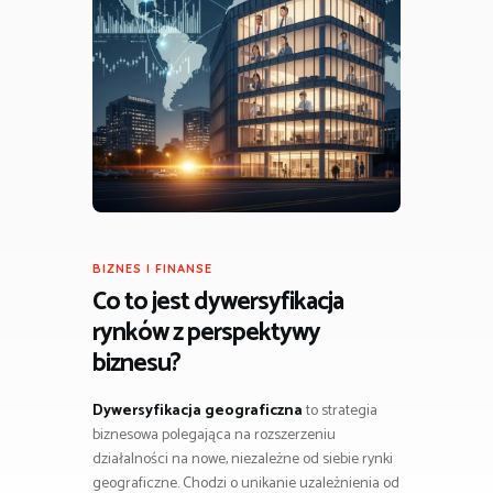
BIZNES I FINANSE
Co to jest dywersyfikacja
rynków z perspektywy
biznesu?
Dywersyfikacja geograficzna
to strategia
biznesowa polegająca na rozszerzeniu
działalności na nowe, niezależne od siebie rynki
geograficzne. Chodzi o unikanie uzależnienia od