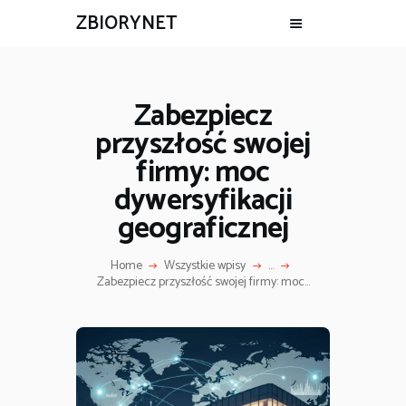
ZBIORYNET
Zabezpiecz
przyszłość swojej
firmy: moc
dywersyfikacji
geograficznej
Home
Wszystkie wpisy
...
Zabezpiecz przyszłość swojej firmy: moc...