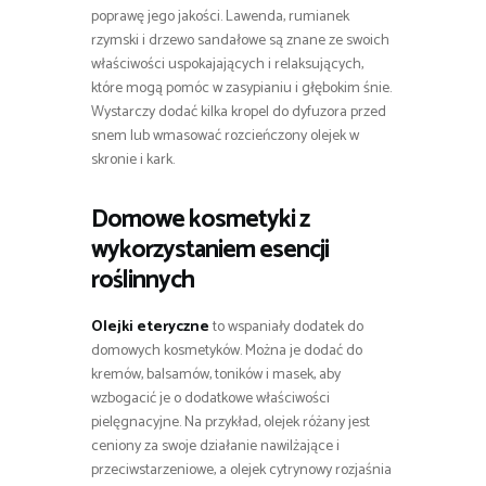
poprawę jego jakości. Lawenda, rumianek
rzymski i drzewo sandałowe są znane ze swoich
właściwości uspokajających i relaksujących,
które mogą pomóc w zasypianiu i głębokim śnie.
Wystarczy dodać kilka kropel do dyfuzora przed
snem lub wmasować rozcieńczony olejek w
skronie i kark.
Domowe kosmetyki z
wykorzystaniem esencji
roślinnych
Olejki eteryczne
to wspaniały dodatek do
domowych kosmetyków. Można je dodać do
kremów, balsamów, toników i masek, aby
wzbogacić je o dodatkowe właściwości
pielęgnacyjne. Na przykład, olejek różany jest
ceniony za swoje działanie nawilżające i
przeciwstarzeniowe, a olejek cytrynowy rozjaśnia